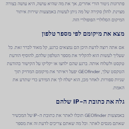
פתרונות ניטור הורי אחרים, אך את מה שהיא עושה, היא עושה בצורה
מצוינת. להלן סקירה של מה ניתן לעשות באמצעות שירות איתור
המיקום הסלולרי הפופולרי הזה.
מצא את מיקומם לפי מספר טלפון
אם אתה רוצה לדעת היכן הם נמצאים כרגע, קל מאוד לברר זאת. כל
שעליך לעשות הוא להקליד את מספר הטלפון שלהם, להוסיף הודעת
טקסט ולשלוח אותה. ברגע שהם ילחצו או יקליקו על הקישור בהודעת
הטקסט שלך, GEOfinder יפעל ויאיתר את מיקומם המדויק תוך
שניות ספורות. לאחר מכן, הוא ישלח לך את המידע כדי שתדע את
האמת.
גלה את כתובת ה-IP שלהם
באמצעות GEOfinder תוכלו לאתר את כתובת ה-IP של המכשיר
שאתם מנסים לאתר. וכל מה שאתם צריכים לדעת זה את מספר