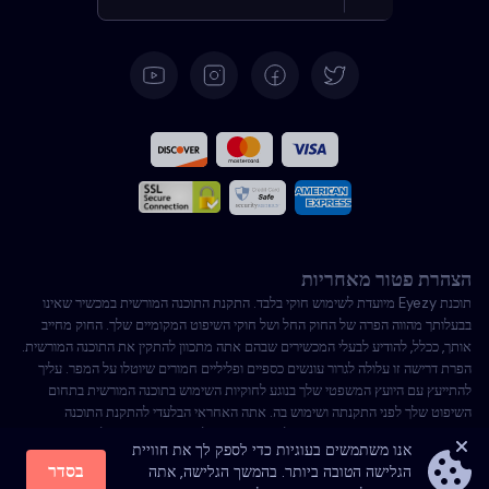
גרמנית
ספרדית
צרפתית
איטלקית
הצהרת פטור מאחריות
פורטוגזית
תוכנת Eyezy מיועדת לשימוש חוקי בלבד. התקנת התוכנה המורשית במכשיר שאינו
בבעלותך מהווה הפרה של החוק החל ושל חוקי השיפוט המקומיים שלך. החוק מחייב
בטורקית
אותך, ככלל, להודיע לבעלי המכשירים שבהם אתה מתכוון להתקין את התוכנה המורשית.
הפרת דרישה זו עלולה לגרור עונשים כספיים ופליליים חמורים שיוטלו על המפר. עליך
להתייעץ עם היועץ המשפטי שלך בנוגע לחוקיות השימוש בתוכנה המורשית בתחום
פולנית
השיפוט שלך לפני התקנתה ושימוש בה. אתה האחראי הבלעדי להתקנת התוכנה
המורשית במכשיר כזה, ואתה מודע לכך ש-Eyezy לא תישא באחריות לכך.
אנו משתמשים בעוגיות כדי לספק לך את חוויית
בסדר
הגלישה הטובה ביותר. בהמשך הגלישה, אתה