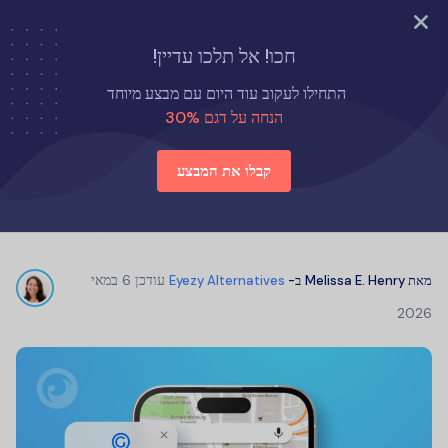
נסה עכשיו
חכו! אל תלכו עדיין!
דף הבית
חלופות ל-Eyezy
התחילו לעקוב עוד היום עם מבצע מיוחד
ביקורות על GeoFinder.mobi: האם GeoFinder באמת עובד?
הנחה על דגם 30%
קבלו את המבצע
ביקורות על GeoFinder.mobi: האם
GeoFinder באמת עובד?
עודכן
6 במאי
מאת
Melissa E. Henry
ב-
Eyezy Alternatives
2026