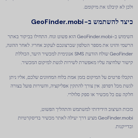
ולכן לא קיבלנו את מיקומם.
כיצד להשתמש ב-GeoFinder.mobi
השימוש ב-GeoFinder.mobi הוא פשוט ונוח. התחילו בביקור באתר
הרשמי והזינו את מספר הטלפון שברצונכם לעקוב אחריו. לאחר ההזנה,
GeoFinder שולח הודעת SMS אנונימית למכשיר היעד, הכוללת
קישור שלחיצה עליו מאפשרת לשירות לגשת למיקום המכשיר.
תקבלו פרטים על המיקום בזמן אמת בלוח המחוונים שלכם, אליו ניתן
לגשת מכל דפדפן. אין צורך להתקין אפליקציה, והשירות פועל בצורה
חלקה עם כל מכשיר או ספק סלולרי.
בזכות העיצוב הידידותי למשתמש והתהליך הפשוט,
GeoFinder.mobi מציע דרך יעילה לאתר מכשיר בדיסקרטיות
ובדייקנות.