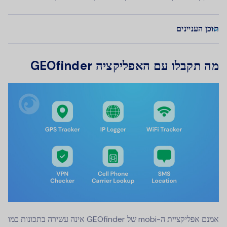
תוכן העניינים
מה תקבלו עם האפליקציה GEOfinder
אמנם אפליקציית ה-mobi של GEOfinder אינה עשירה בתכונות כמו