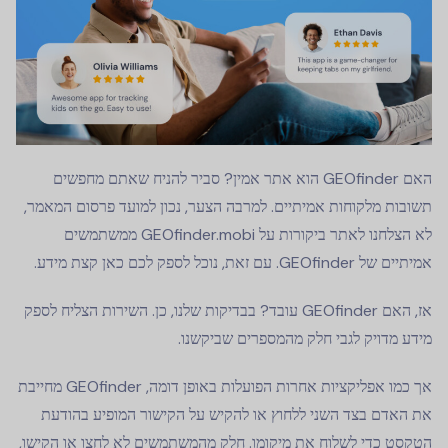
האם GEOfinder הוא אתר אמין? סביר להניח שאתם מחפשים
תשובות מלקוחות אמיתיים. למרבה הצער, נכון למועד פרסום המאמר,
לא הצלחנו לאתר ביקורות על GEOfinder.mobi ממשתמשים
אמיתיים של GEOfinder. עם זאת, נוכל לספק לכם כאן קצת מידע.
אז, האם GEOfinder עובד? בבדיקות שלנו, כן. השירות הצליח לספק
מידע מדויק לגבי חלק מהמספרים שביקשנו.
אך כמו אפליקציות אחרות הפועלות באופן דומה, GEOfinder מחייבת
את האדם בצד השני ללחוץ או להקיש על הקישור המופיע בהודעת
הטקסט כדי לשלוח את מיקומו. חלק מהמשתמשים לא לחצו או הקישו,