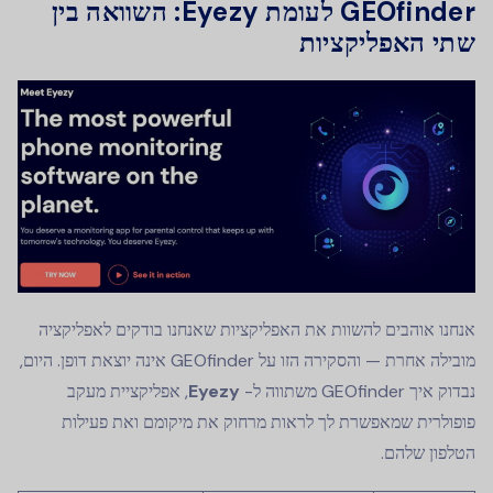
GEOfinder לעומת Eyezy: השוואה בין
שתי האפליקציות
אנחנו אוהבים להשוות את האפליקציות שאנחנו בודקים לאפליקציה
מובילה אחרת — והסקירה הזו על GEOfinder אינה יוצאת דופן. היום,
נבדוק איך GEOfinder משתווה ל-
Eyezy
, אפליקציית מעקב
פופולרית שמאפשרת לך לראות מרחוק את מיקומם ואת פעילות
הטלפון שלהם.