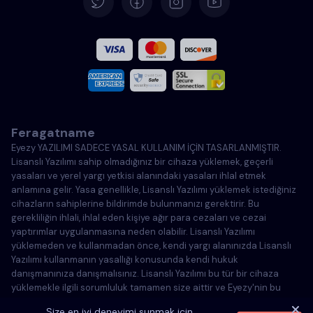
İspanyolca
Fransızca
İtalyanca
Feragatname
Portekizce
Eyezy YAZILIMI SADECE YASAL KULLANIM İÇİN TASARLANMIŞTIR.
Lisanslı Yazılımı sahip olmadığınız bir cihaza yüklemek, geçerli
Türkçe
yasaları ve yerel yargı yetkisi alanındaki yasaları ihlal etmek
anlamına gelir. Yasa genellikle, Lisanslı Yazılımı yüklemek istediğiniz
cihazların sahiplerine bildirimde bulunmanızı gerektirir. Bu
Polonya
gerekliliğin ihlali, ihlal eden kişiye ağır para cezaları ve cezai
yaptırımlar uygulanmasına neden olabilir. Lisanslı Yazılımı
yüklemeden ve kullanmadan önce, kendi yargı alanınızda Lisanslı
Yazılımı kullanmanın yasallığı konusunda kendi hukuk
danışmanınıza danışmalısınız. Lisanslı Yazılımı bu tür bir cihaza
yüklemekle ilgili sorumluluk tamamen size aittir ve Eyezy'nin bu
konuda sorumlu tutulamayacağını kabul edersiniz.
Size en iyi deneyimi sunmak için