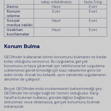
takip edebilirsiniz
fazla 3 kişi
Demo
Hayır
Evet
Konum
Evet
Evet
izleme
Sosyal
Hayır
Evet
medya takibi
Uzaktan
Hayır
Evet
kısıtlamalar
Konum Bulma
GEOfinder kullanarak birinin konumunu bulmanın ne kadar
kolay olduğunu seviyoruz. Bu uygulama, gerçek
konumunu ortaya çıkarmak için telefonuna bir uygulama
yüklemenizi gerektirmediği için bazı rakiplerine göre bir
adım önde. Ancak bu kolaylık, aynı zamanda uygulamanın
aleyhine de çalışıyor.
Birçok GEOfinder.mobi incelemesinin bahsetmediği şey,
GEOfinder'nin isteğe bağlı bir hizmet olduğudur. Karşı
tarafta bulunan kullanıcı, gönderdiğiniz bağlantıya
dokunmaz veya tıklamazsa, gerçek konumunu bulmak
imkansızdır.