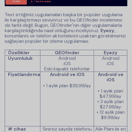
Test ettiğimiz uygulamaları başka bir popüler uygulama
ile karşılaştırmayı seviyoruz ve bu GEOfinder incelemesi
de farklı değil. Bugün, GEOfinder'nin diğer uygulamalarla
karşılaştırıldığında nasıl olduğunu inceliyoruz.
Eyezy
,
konumlarını ve telefon aktivitelerini uzaktan görebilmenizi
sağlayan popüler bir izleme uygulaması.
Özellikler
GEOfinder
Eyezy
Uyumluluk
Android
Android
iOS
iOS
Eski kapaklı telefonlar
Fiyatlandırma
Android ve iOS
Android ve
iOS
• 1 aylık plan
$39,99/ay
• 1 aylık plan
$47.99
/ay
• 3 aylık plan
$27.99
/ay
• 12 aylık plan
$9.99
/ay
# cihaz
Sınırsız sayıda telefonu
Aile Planı ile en