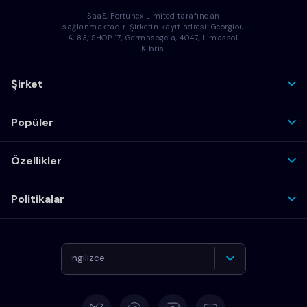
SaaS, Fortunex Limited tarafından
sağlanmaktadır. Şirketin kayıt adresi: Georgiou
A, 83, SHOP 17, Germasogeia, 4047, Limassol,
Kıbrıs.
Şirket
Popüler
Özellikler
Politikalar
İngilizce
Almanca