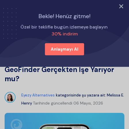
ŞİMDİ DENE
Bekle! Henüz gitme!
Ana Sayfa
Eyezy Alternatifleri
Özel bir teklifle bugün izlemeye başlayın
GeoFinder.mobi Yorumları: GeoFinder Gerçekten İşe
30% indirim
Yarıyor mu?
Anlaşmayı Al
GeoFinder.mobi Yorumları:
GeoFinder Gerçekten İşe Yarıyor
mu?
Eyezy Alternatives
kategorisinde şu yazara ait:
Melissa E.
Tarihinde güncellendi
06 Mayıs, 2026
Henry