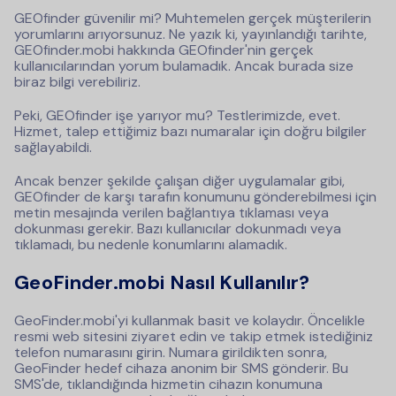
GEOfinder güvenilir mi? Muhtemelen gerçek müşterilerin
yorumlarını arıyorsunuz. Ne yazık ki, yayınlandığı tarihte,
GEOfinder.mobi hakkında GEOfinder'nin gerçek
kullanıcılarından yorum bulamadık. Ancak burada size
biraz bilgi verebiliriz.
Peki, GEOfinder işe yarıyor mu? Testlerimizde, evet.
Hizmet, talep ettiğimiz bazı numaralar için doğru bilgiler
sağlayabildi.
Ancak benzer şekilde çalışan diğer uygulamalar gibi,
GEOfinder de karşı tarafın konumunu gönderebilmesi için
metin mesajında verilen bağlantıya tıklaması veya
dokunması gerekir. Bazı kullanıcılar dokunmadı veya
tıklamadı, bu nedenle konumlarını alamadık.
GeoFinder.mobi Nasıl Kullanılır?
GeoFinder.mobi'yi kullanmak basit ve kolaydır. Öncelikle
resmi web sitesini ziyaret edin ve takip etmek istediğiniz
telefon numarasını girin. Numara girildikten sonra,
GeoFinder hedef cihaza anonim bir SMS gönderir. Bu
SMS'de, tıklandığında hizmetin cihazın konumuna