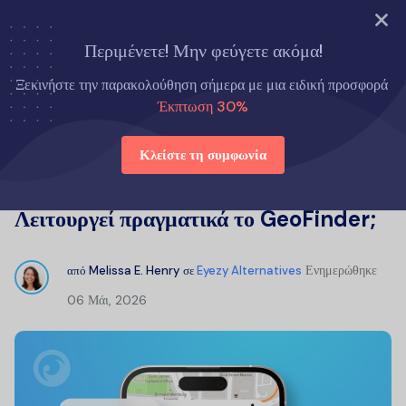
ΔΟΚΙΜΑΣΤΕ ΤΩΡΑ
Περιμένετε! Μην φεύγετε ακόμα!
Αρχική σελίδα
Eyezy Εναλλακτικές λύσεις
Ξεκινήστε την παρακολούθηση σήμερα με μια ειδική προσφορά
Κριτικές για το GeoFinder.mobi: Λειτουργεί πραγματικά το
Έκπτωση 30%
GeoFinder;
Κλείστε τη συμφωνία
Κριτικές για το GeoFinder.mobi:
Λειτουργεί πραγματικά το GeoFinder;
Ενημερώθηκε
από
Melissa E. Henry
σε
Eyezy Alternatives
06 Μάι, 2026