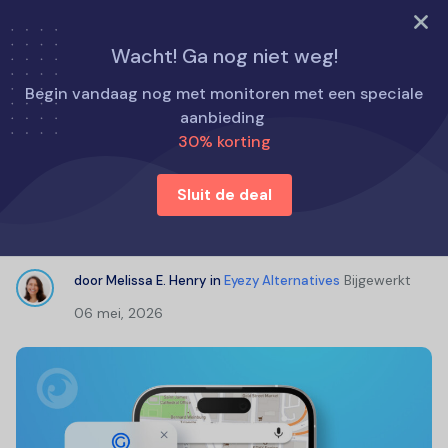
PROBEER NU
Wacht! Ga nog niet weg!
Home
Eyezy Alternatieven
Begin vandaag nog met monitoren met een speciale
GeoFinder.mobi beoordelingen: werkt GeoFinder echt?
aanbieding
30% korting
GeoFinder.mobi beoordelingen:
Sluit de deal
werkt GeoFinder echt?
Bijgewerkt
door
Melissa E. Henry
in
Eyezy Alternatives
06 mei, 2026