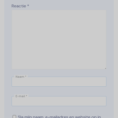
Reactie
*
Naam
*
E-mail
*
Sla mijn naam, e-mailadres en website op in