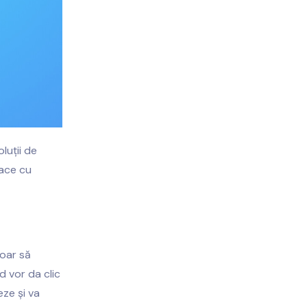
luții de
face cu
doar să
d vor da clic
eze și va