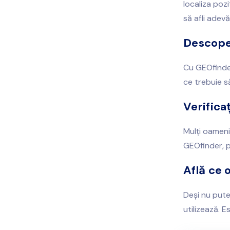
localiza pozi
să afli adevă
Descoper
Cu GEOfinder,
ce trebuie să
Verifica
Mulți oameni
GEOfinder, p
Află ce 
Deși nu pute
utilizează. E