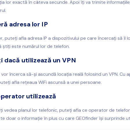
ția lor exactă în câteva secunde. Apoi îți va trimite informațiile
rul.
ă adresa lor IP
 puteți afla adresa IP a dispozitivului pe care încercați să îl lo
 știți este numărul lor de telefon.
ți dacă utilizează un VPN
 vor încerca să-și ascundă locația reală folosind un VPN. Cu ap
uteți afla rețeaua WiFi ascunsă a unei persoane.
operator utilizează
ți vedea planul lor telefonic, puteți afla ce operator de telefo
ste doar o informație în plus cu care GEOfinder își surprinde util