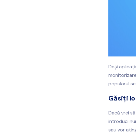
Deși aplicați
monitorizare
popularul ser
Găsiți l
Dacă vrei să
introduci num
sau vor atin