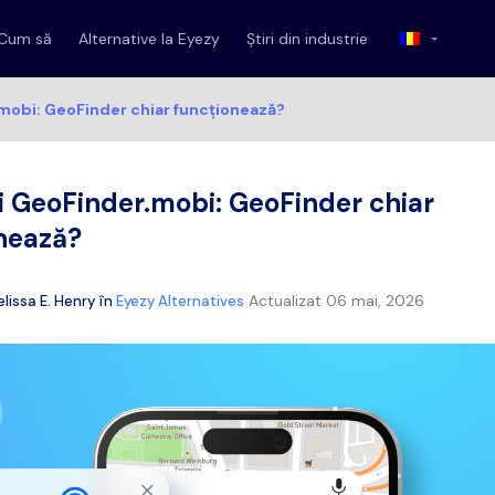
Cum să
Alternative la Eyezy
Știri din industrie
mobi: GeoFinder chiar funcționează?
i GeoFinder.mobi: GeoFinder chiar
nează?
Actualizat
06 mai, 2026
lissa E. Henry
în
Eyezy Alternatives