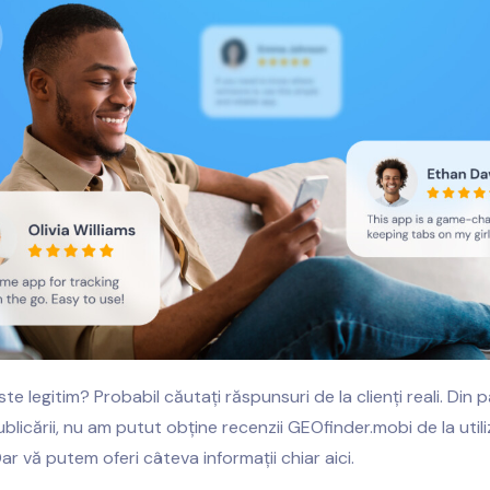
e legitim? Probabil căutați răspunsuri de la clienți reali. Din p
icării, nu am putut obține recenzii GEOfinder.mobi de la utiliza
ar vă putem oferi câteva informații chiar aici.