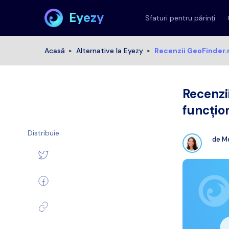
Eyezy
Sfaturi pentru părinți
Acasă
Alternative la Eyezy
Recenzii GeoFinder.
Recenzi
funcțio
Distribuie
de
Me