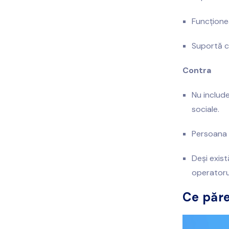
Funcționea
Suportă c
Contra
Nu include
sociale.
Persoana d
Deși exist
operatorul
Ce păre