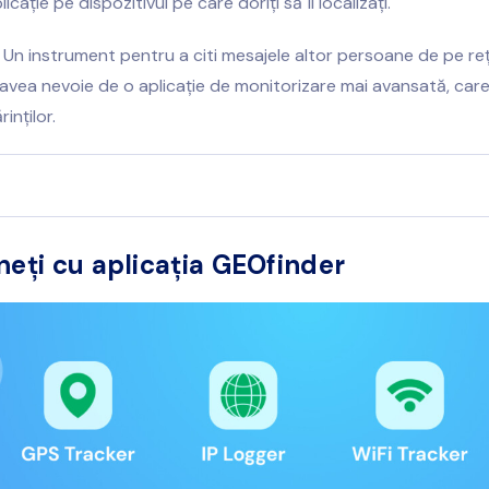
licație pe dispozitivul pe care doriți să îl localizați.
: Un instrument pentru a citi mesajele altor persoane de pe reț
i avea nevoie de o aplicație de monitorizare mai avansată, care
inților.
neți cu aplicația GEOfinder