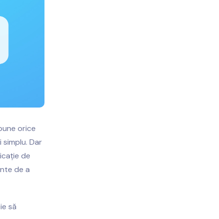
pune orice
i simplu. Dar
icație de
inte de a
ie să