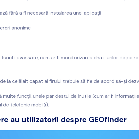
ză fără a fi necesară instalarea unei aplicații
ereri anonime
 funcții avansate, cum ar fi monitorizarea chat-urilor de pe re
e la celălalt capăt al firului trebuie să fie de acord să-și dezvă
ă multe funcții, unele par destul de inutile (cum ar fi informații
 de telefonie mobilă).
re au utilizatorii despre GEOfinder