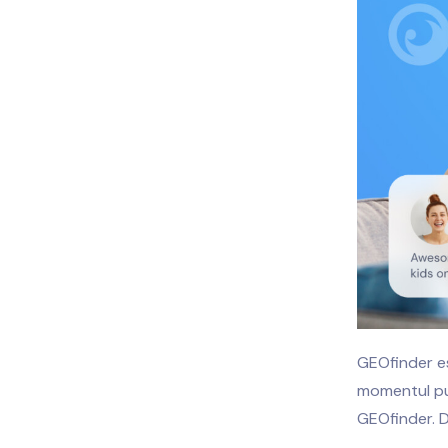
GEOfinder est
momentul publ
GEOfinder. D