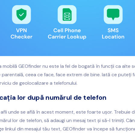
a mobilă GEOfinder nu este la fel de bogată în funcții ca alte so
 parentală, ceea ce face, face extrem de bine. Iată ce puteți 
viciu de geolocalizare a telefonului.
ocația lor după numărul de telefon
 afli unde se află în acest moment, este foarte ușor. Trebuie 
ărul lor de telefon, să adaugi un mesaj text și să-l trimiți. Cân
ge linkul din mesajul tău text, GEOfinder va începe să funcțion