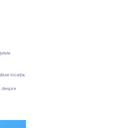
țelele
luie locația.
le despre