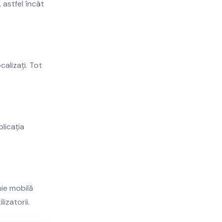
, astfel încât
calizați. Tot
licația
nie mobilă
izatorii.