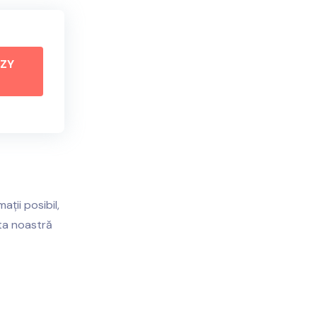
EZY
ții posibil,
sta noastră