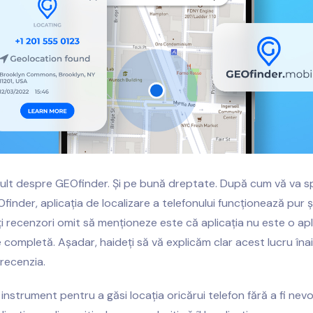
ult despre GEOfinder. Și pe bună dreptate. După cum vă va s
finder, aplicația de localizare a telefonului funcționează pur ș
i recenzori omit să menționeze este că aplicația nu este o apl
 completă. Așadar, haideți să vă explicăm clar acest lucru îna
recenzia.
 instrument pentru a găsi locația oricărui telefon fără a fi nevo