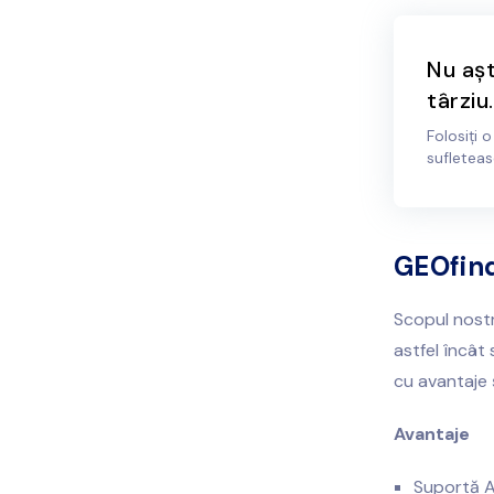
Nu așt
târziu.
Folosiți 
sufleteas
GEOfind
Scopul nostr
astfel încât 
cu avantaje 
Avantaje
Suportă An