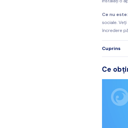
instalați o ap
Ce nu este
sociale. Veț
încredere păr
Cuprins
Ce obți