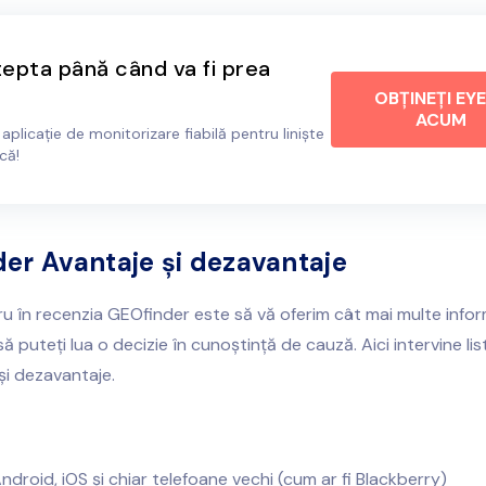
epta până când va fi prea
OBȚINEȚI EY
ACUM
o aplicație de monitorizare fiabilă pentru liniște
că!
er Avantaje și dezavantaje
u în recenzia GEOfinder este să vă oferim cât mai multe informa
să puteți lua o decizie în cunoștință de cauză. Aici intervine li
și dezavantaje.
droid, iOS și chiar telefoane vechi (cum ar fi Blackberry)