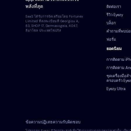
พลังที่สุด
ติดต่อเรา
รีวิว Eyezy
SaaS ได้รับการจัดเตรียมโดย Fortunex
Limited ที่ลงทะเบียนที่ Georgiou A,
บล็อก
83, SHOP 17, Germasogeia, 4047,
ลิมาโซล ประเทศไซปรัส
คำถามที่พบบ่อ
ฟอรั่ม
ยอดนิยม
การติดตาม iP
การติดตาม An
ชุดเครื่องมือส
ครอบครัว Eye
Eyezy Ultra
ข้อความปฏิเสธความรับผิดชอบ
โปรแกรม Eyezy มีวัตถุประสงค์เพื่อใช้งานอย่างถูกกฎหมายเท่านั้น เป็