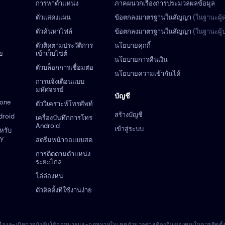
การหาตำแหน่ง
ภาคผนวกเรื่องการประมวลผลข้อมูล
ตัวแสดงแผน
ข้อตกลงมาตรฐานในสัญญา
(ในฐานะผู้
ตัวค้นหาไฟล์
ข้อตกลงมาตรฐานในสัญญา
(ในฐานะผู
ตัวติดตามประวัติการ
นโยบายคุกกี้
ย
เข้าเว็บไซต์
นโยบายการคืนเงิน
ตัวบล็อกการเชื่อมต่อ
นโยบายความเข้ากันได้
การแจ้งเตือนแบบ
มหัศจรรย์
บัญชี
hone
ตัววิเคราะห์โทรศัพท์
สร้างบัญชี
droid
เครื่องบันทึกการโทร
Android
เข้าสู่ระบบ
ำหรับ
zy
สตรีมหน้าจอแบบสด
การติดตามตำแหน่ง
ระยะไกล
โล่ล่องหน
ตัวติดตั้งที่ใช้งานง่าย
นเรื่องละเมิดการบังคับใช้กฎหมายและกฎหมายในเขตอำนาจศาลท้องถิ่นของคุณในการติดตั้งโปร