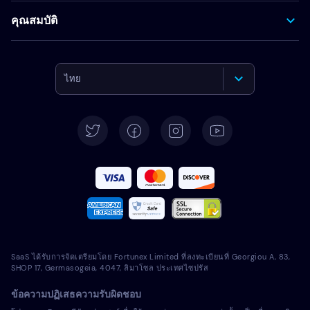
คุณสมบัติ
ไทย
English
Deutsch
Español
Français
Italiano
SaaS ได้รับการจัดเตรียมโดย Fortunex Limited ที่ลงทะเบียนที่ Georgiou A, 83,
Português
SHOP 17, Germasogeia, 4047, ลิมาโซล ประเทศไซปรัส
ข้อความปฏิเสธความรับผิดชอบ
Türkçe