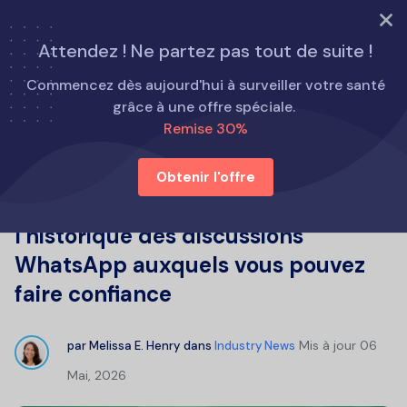
ESSAYEZ MAINTENANT
Attendez ! Ne partez pas tout de suite !
Accueil
Actualités du secteur
Commencez dès aujourd'hui à surveiller votre santé
Les meilleurs outils de suivi de l'historique des
grâce à une offre spéciale.
discussions WhatsApp auxquels vous pouvez faire
Remise 30%
confiance
Obtenir l'offre
Les meilleurs outils de suivi de
l'historique des discussions
WhatsApp auxquels vous pouvez
faire confiance
Mis à jour
06
par
Melissa E. Henry
dans
Industry News
Mai, 2026