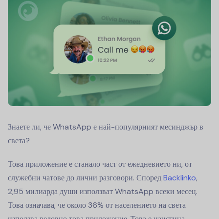
Знаете ли, че WhatsApp е най-популярният месинджър в
света?
Това приложение е станало част от ежедневието ни, от
служебни чатове до лични разговори. Според
Backlinko
,
2,95 милиарда души използват WhatsApp всеки месец.
Това означава, че около 36% от населението на света
използва редовно това приложение. Това е наистина