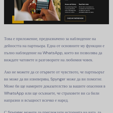
Това е приложение, предназначено за наблюдение на
дейността на партньора. Една от основните му функции е
пълно наблюдение на WhatsApp, което ви позволява да
виждате чатовете и разговорите на любимия човек.
Ако не можете да се отървете от чувството, че партньорът
ви може да ви изневерява, Spynger може да ви помогне.
Може би ще намерите доказателство за вашите опасения в
WhatsApp или ще осъзнаете, че страховете ви са били
напразни и всъщност всичко е наред.
С Spynger можете да преглеждате историята на чата, да