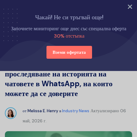
Опитайте сега
Чакай! Не си тръгвай още!
Начало
Новини от индустрията
Започнете мониторинг още днес със специална оферта
Най-добрите програми за проследяване на историята на
30% отстъпка
чатовете в WhatsApp, на които можете да се доверите
Вземи офертата
Най-добрите програми за
проследяване на историята на
чатовете в WhatsApp, на които
можете да се доверите
Актуализирано
06
от
Melissa E. Henry
в
Industry News
май, 2026 г.