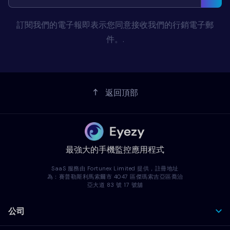
訂閱我們的電子報即表示您同意接收我們的行銷電子郵
件。.
返回頂部
最強大的手機監控應用程式
SaaS 服務由 Fortunex Limited 提供，註冊地址
為：賽普勒斯利馬索爾市 4047 區傑瑪索吉亞區喬治
亞大道 83 號 17 號舖
公司