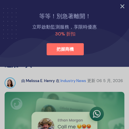
立即試用
等等！別急著離開！
首頁
產業新聞
立即啟動監測服務，享限時優惠
值得信賴的頂級 WhatsApp 聊天記錄追蹤工具
30% 折扣
把握商機
值得信賴的頂級 WhatsApp 聊天記錄
追蹤工具
更新
06 5 月, 2026
由
Melissa E. Henry
在
Industry News