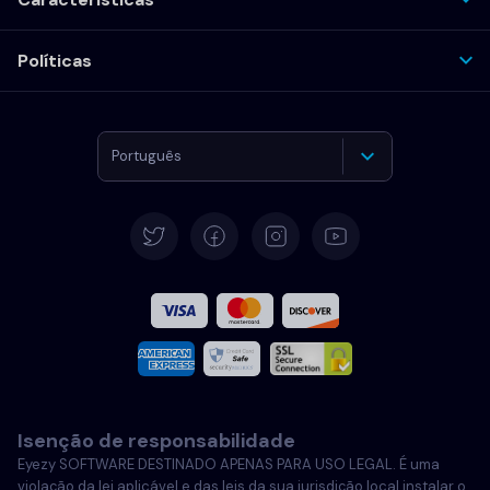
Políticas
Português
Alemão
Español
Francês
Italiano
Isenção de responsabilidade
Português
Eyezy SOFTWARE DESTINADO APENAS PARA USO LEGAL. É uma
violação da lei aplicável e das leis da sua jurisdição local instalar o