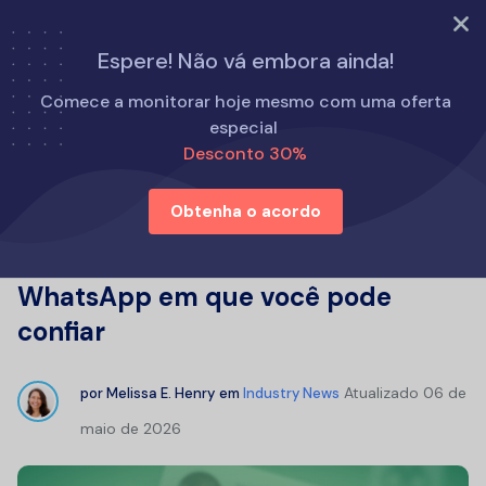
EXPERIMENTE AGORA
Espere! Não vá embora ainda!
Início
Notícias do setor
Comece a monitorar hoje mesmo com uma oferta
Os melhores rastreadores de histórico de bate-papo do
especial
WhatsApp em que você pode confiar
Desconto 30%
Obtenha o acordo
Os melhores rastreadores de
histórico de bate-papo do
WhatsApp em que você pode
confiar
Atualizado
06 de
por
Melissa E. Henry
em
Industry News
maio de 2026