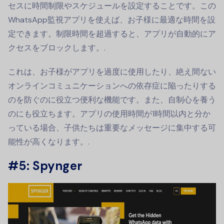
セスに時間制限やスケジュールを設定することです。この
WhatsApp監視アプリを使えば、お子様に最適な時間を設
定できます。制限時間を超過すると、アプリが自動的にア
クセスをブロックします。.
これは、お子様がアプリを過度に使用したり、絶え間ない
オンラインコミュニケーションへの依存症に陥ったりする
のを防ぐのに役立つ便利な機能です。また、自制心を養う
のにも役立ちます。アプリの使用時間が1時間以内と分か
っている場合、子供たちは重要なメッセージに集中する可
能性が高くなります。.
#5: Spynger