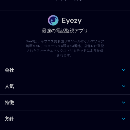
最強の電話監視アプリ
SaaSは、キプロス共和国リマソール市ゲルマソギア
地区4047、ジョージウA通り83番地、店舗17に登記
されたフォーチュネックス・リミテッドにより提供
されます。
会社
人気
特徴
方針