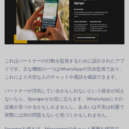
これはパートナーの行動を監視するために設計されたアプ
リです。主な機能の一つはWhatsAppの完全監視であり、
これにより大切な人のチャットや通話を確認できます。.
パートナーが浮気しているかもしれないという疑念が拭え
ないなら、Spyngerがお役に立ちます。WhatsAppにその
証拠が見つかるかもしれませんし、あるいは不安は杞憂で
実際には何の問題もないと気づくかもしれません。.
Spyngerを使えば、Messengerのチャット履歴を確認で