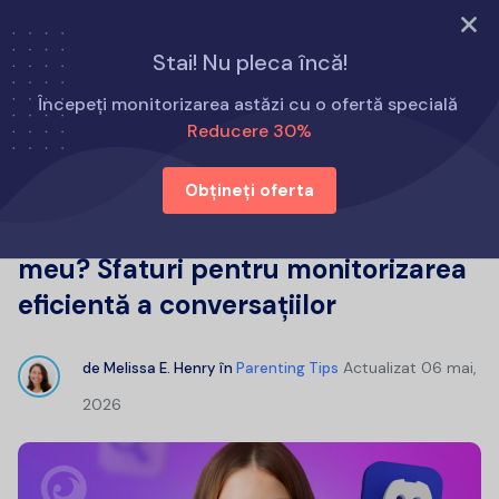
Încearcă acum
Stai! Nu pleca încă!
Acasă
Sfaturi pentru părinți
Începeți monitorizarea astăzi cu o ofertă specială
Discord este sigur pentru copilul meu? Sfaturi pentru
Reducere 30%
monitorizarea eficientă a conversațiilor
Obțineți oferta
Discord este sigur pentru copilul
meu? Sfaturi pentru monitorizarea
eficientă a conversațiilor
Actualizat
06 mai,
de
Melissa E. Henry
în
Parenting Tips
2026