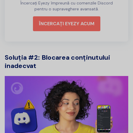
Încercați Eyezy împreună cu comenzile Discord
pentru o supraveghere avansată.
ÎNCERCAȚI EYEZY ACUM
Soluția #2: Blocarea conținutului
inadecvat