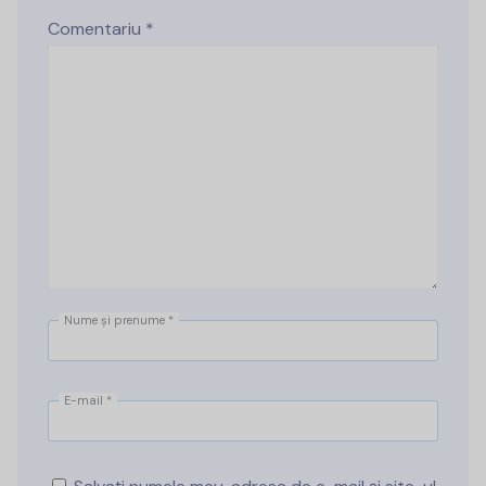
Comentariu
*
Nume și prenume
*
E-mail
*