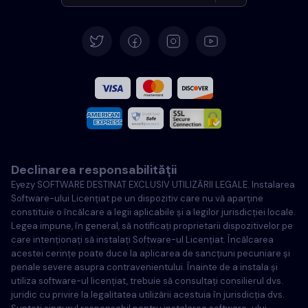
Germană
Español
Français
Italiană
Declinarea responsabilității
Portugheză
Eyezy SOFTWARE DESTINAT EXCLUSIV UTILIZĂRII LEGALE. Instalarea
Software-ului Licențiat pe un dispozitiv care nu vă aparține
Türkçe
constituie o încălcare a legii aplicabile și a legilor jurisdicției locale.
Legea impune, în general, să notificați proprietarii dispozitivelor pe
care intenționați să instalați Software-ul Licențiat. Încălcarea
Poloneză
acestei cerințe poate duce la aplicarea de sancțiuni pecuniare și
penale severe asupra contravenientului. Înainte de a instala și
utiliza software-ul licențiat, trebuie să consultați consilierul dvs.
juridic cu privire la legalitatea utilizării acestuia în jurisdicția dvs.