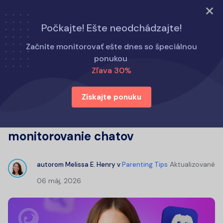
Vyskúšajte teraz
Počkajte! Ešte neodchádzajte!
Domov
Tipy pre rodičov
Začnite monitorovať ešte dnes so špeciálnou
Je Discord bezpečný pre moje dieťa? Tipy na efektívne
ponukou
monitorovanie chatov
Zľava 30%
Získajte ponuku
Je Discord bezpečný pre moje
dieťa? Tipy na efektívne
monitorovanie chatov
Aktualizované
autorom
Melissa E. Henry
v
Parenting Tips
06 máj, 2026