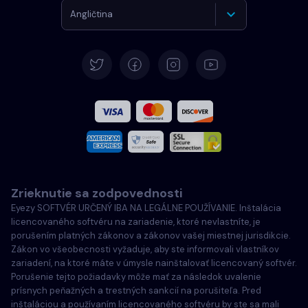
Angličtina
Nemčina
Španielčina
Francúzština
Taliansky
Zrieknutie sa zodpovednosti
Português
Eyezy SOFTVÉR URČENÝ IBA NA LEGÁLNE POUŽÍVANIE. Inštalácia
licencovaného softvéru na zariadenie, ktoré nevlastníte, je
Türkçe
porušením platných zákonov a zákonov vašej miestnej jurisdikcie.
Zákon vo všeobecnosti vyžaduje, aby ste informovali vlastníkov
zariadení, na ktoré máte v úmysle nainštalovať licencovaný softvér.
Poľský
Porušenie tejto požiadavky môže mať za následok uvalenie
prísnych peňažných a trestných sankcií na porušiteľa. Pred
inštaláciou a používaním licencovaného softvéru by ste sa mali