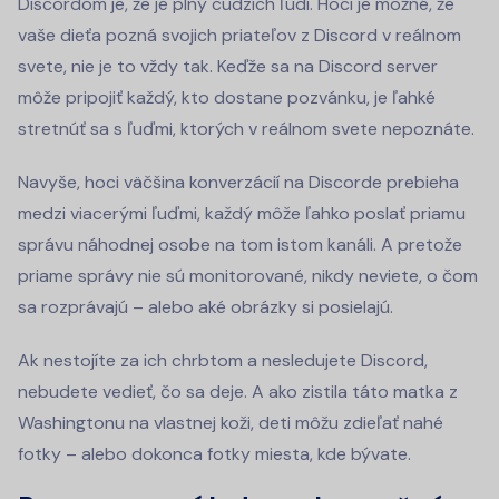
Discordom je, že je plný cudzích ľudí. Hoci je možné, že
vaše dieťa pozná svojich priateľov z Discord v reálnom
svete, nie je to vždy tak. Keďže sa na Discord server
môže pripojiť každý, kto dostane pozvánku, je ľahké
stretnúť sa s ľuďmi, ktorých v reálnom svete nepoznáte.
Navyše, hoci väčšina konverzácií na Discorde prebieha
medzi viacerými ľuďmi, každý môže ľahko poslať priamu
správu náhodnej osobe na tom istom kanáli. A pretože
priame správy nie sú monitorované, nikdy neviete, o čom
sa rozprávajú – alebo aké obrázky si posielajú.
Ak nestojíte za ich chrbtom a nesledujete Discord,
nebudete vedieť, čo sa deje. A ako zistila táto matka z
Washingtonu na vlastnej koži, deti môžu zdieľať nahé
fotky – alebo dokonca fotky miesta, kde bývate.