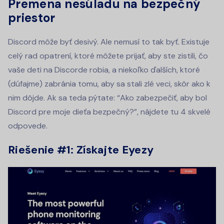
Premena nesúladu na bezpečný
priestor
Discord môže byť desivý. Ale nemusí to tak byť. Existuje
celý rad opatrení, ktoré môžete prijať, aby ste zistili, čo
vaše deti na Discorde robia, a niekoľko ďalších, ktoré
(dúfajme) zabránia tomu, aby sa stali zlé veci, skôr ako k
nim dôjde. Ak sa teda pýtate: “Ako zabezpečiť, aby bol
Discord pre moje dieťa bezpečný?”, nájdete tu 4 skvelé
odpovede.
Riešenie #1: Získajte Eyezy