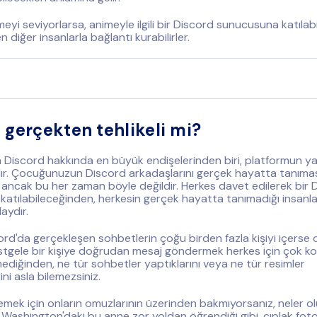
eyi seviyorlarsa, animeyle ilgili bir Discord sunucusuna katılabi
 diğer insanlarla bağlantı kurabilirler.
 gerçekten tehlikeli mi?
 Discord hakkında en büyük endişelerinden biri, platformun ya
ır. Çocuğunuzun Discord arkadaşlarını gerçek hayatta tanıma
ncak bu her zaman böyle değildir. Herkes davet edilerek bir 
atılabileceğinden, herkesin gerçek hayatta tanımadığı insanla
aydır.
ord'da gerçekleşen sohbetlerin çoğu birden fazla kişiyi içerse 
stgele bir kişiye doğrudan mesaj göndermek herkes için çok kol
mediğinden, ne tür sohbetler yaptıklarını veya ne tür resimler
ni asla bilemezsiniz.
emek için onların omuzlarının üzerinden bakmıyorsanız, neler olu
. Washington'daki bu anne zor yoldan öğrendiği gibi, çıplak foto