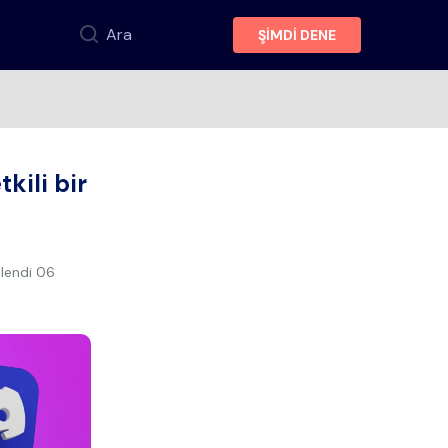
Ara
ŞİMDİ DENE
ı
kili bir
lendi
06