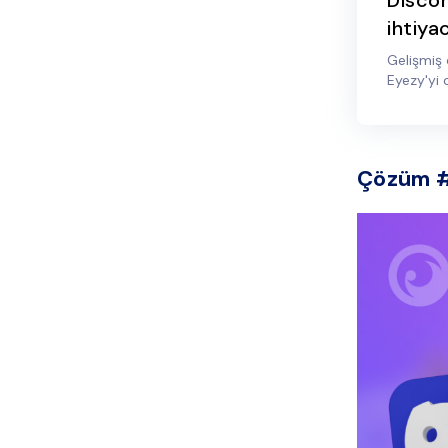
Discor
ihtiya
Gelişmiş 
Eyezy'yi 
Çözüm #