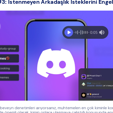
: İstenmeyen Arkadaşlık İsteklerini Enge
beveyn denetimleri arıyorsanız, muhtemelen en çok kiminle ko
e önemli olarak, kimin onlara ulaşmaya çalıştığı konusunda endiş