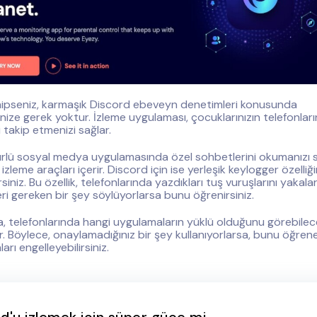
hipseniz, karmaşık Discord ebeveyn denetimleri konusunda
ize gerek yoktur. İzleme uygulaması, çocuklarınızın telefonların
i takip etmenizi sağlar.
ürlü sosyal medya uygulamasında özel sohbetlerini okumanızı 
izleme araçları içerir. Discord için ise yerleşik keylogger özelli
rsiniz. Bu özellik, telefonlarında yazdıkları tuş vuruşlarını yakala
i gereken bir şey söylüyorlarsa bunu öğrenirsiniz.
, telefonlarında hangi uygulamaların yüklü olduğunu görebilece
r. Böylece, onaylamadığınız bir şey kullanıyorlarsa, bunu öğreneb
rı engelleyebilirsiniz.