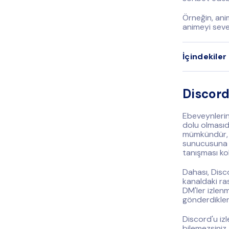
Örneğin, anim
animeyi seven
İçindekiler
Discord
Ebeveynlerin
dolu olmasıd
mümkündür, a
sunucusuna k
tanışması kol
Dahası, Disc
kanaldaki ra
DM'ler izlen
gönderdikleri
Discord'u izl
bilemezsiniz