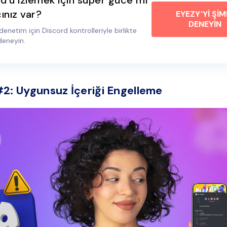
d'u izlemek için süper güce mi
cınız var?
EYEZY'Yİ ŞİM
DENEYİN
denetim için Discord kontrolleriyle birlikte
deneyin.
2: Uygunsuz İçeriği Engelleme