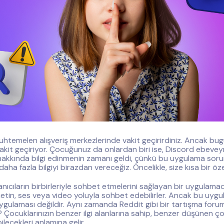
temelen alışveriş merkezlerinde vakit geçirirdiniz. Ancak bug
akit geçiriyor. Çocuğunuz da onlardan biri ise, Discord ebevey
hakkında bilgi edinmenin zamanı geldi, çünkü bu uygulama sorun
i daha fazla bilgiyi birazdan vereceğiz. Öncelikle, size kısa bir öz
anıcıların birbirleriyle sohbet etmelerini sağlayan bir uygulamad
 metin, ses veya video yoluyla sohbet edebilirler. Ancak bu uy
ygulaması değildir. Aynı zamanda Reddit gibi bir tartışma foru
? Çocuklarınızın benzer ilgi alanlarına sahip, benzer düşünen ç
lecekleri anlamına gelir.