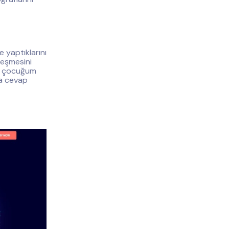
 yaptıklarını
leşmesini
'u çocuğum
ka cevap