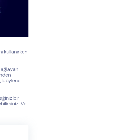
ı kullanırken
sağlayan
ğinden
r, böylece
ğiniz bir
ilirsiniz. Ve