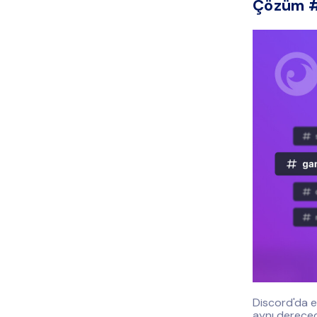
Çözüm #3
Discord'da e
aynı dereced