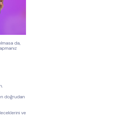
olmasa da,
 yapmanız
n.
len doğrudan
leceklerini ve