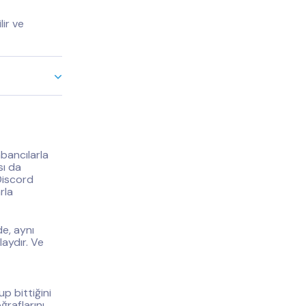
lir ve
bancılarla
sı da
Discord
rla
de, aynı
aydır. Ve
p bittiğini
ğraflarını