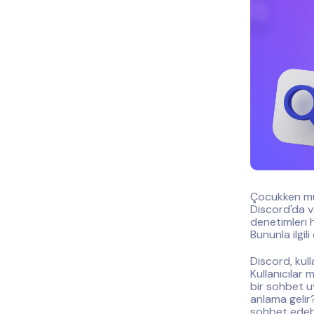
Çocukken muh
Discord'da v
denetimleri 
Bununla ilgil
Discord, kull
Kullanıcılar
bir sohbet u
anlama gelir
sohbet edebi