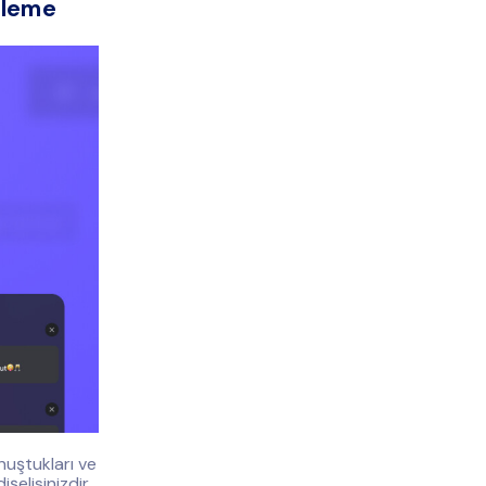
lleme
nuştukları ve
elisinizdir.