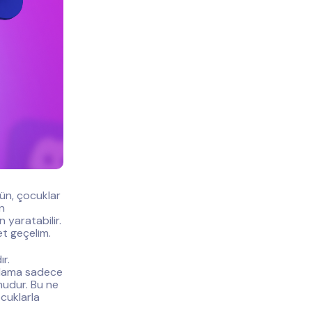
ün, çocuklar
n
 yaratabilir.
et geçelim.
ır.
gulama sadece
mudur. Bu ne
ocuklarla