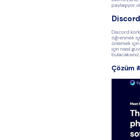
paylaşıyor ol
Discord
Discord kork
öğrenmek içi
önlemek için
için nasıl gü
bulacaksınız.
Çözüm #1