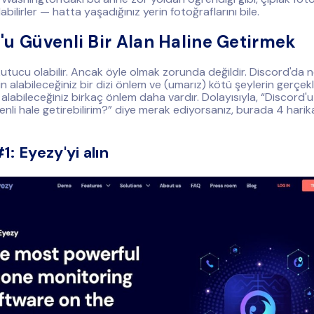
abilirler — hatta yaşadığınız yerin fotoğraflarını bile.
'u Güvenli Bir Alan Haline Getirmek
utucu olabilir. Ancak öyle olmak zorunda değildir. Discord'da ne
n alabileceğiniz bir dizi önlem ve (umarız) kötü şeylerin gerçek
 alabileceğiniz birkaç önlem daha vardır. Dolayısıyla, “Discord
venli hale getirebilirim?” diye merak ediyorsanız, burada 4 hari
: Eyezy'yi alın