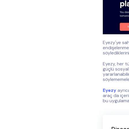
Eyezy'ye sa
endişelenmen
söylediklerin
Eyezy, her t
güçlü sosyal 
yararlanabili
söylememeler
Eyezy
ayrıca
araç da içeri
bu uygulamala