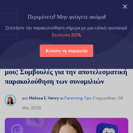
ΔΟΚΙΜΑΣΤΕ ΤΩΡΑ
Περιμένετε! Μην φεύγετε ακόμα!
Αρχική σελίδα
Συμβουλές για γονείς
Ξεκινήστε την παρακολούθηση σήμερα με μια ειδική προσφορά
Είναι το Discord ασφαλές για το παιδί μου; Συμβουλές για την
Έκπτωση 30%
αποτελεσματική παρακολούθηση των συνομιλιών
Κλείστε τη συμφωνία
Είναι το Discord ασφαλές για το παιδί
μου; Συμβουλές για την αποτελεσματική
παρακολούθηση των συνομιλιών
Ενημερώθηκε
06
από
Melissa E. Henry
σε
Parenting Tips
Μάι, 2026