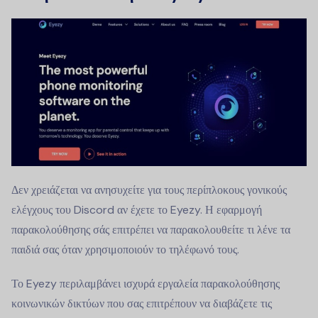
Δεν χρειάζεται να ανησυχείτε για τους περίπλοκους γονικούς
ελέγχους του Discord αν έχετε το Eyezy. Η εφαρμογή
παρακολούθησης σάς επιτρέπει να παρακολουθείτε τι λένε τα
παιδιά σας όταν χρησιμοποιούν το τηλέφωνό τους.
Το Eyezy περιλαμβάνει ισχυρά εργαλεία παρακολούθησης
κοινωνικών δικτύων που σας επιτρέπουν να διαβάζετε τις