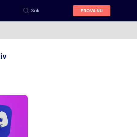
Sök
PROVA NU
iv