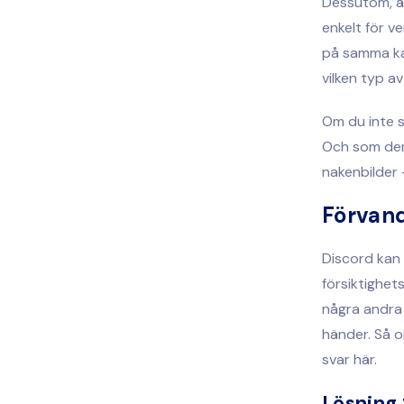
Dessutom, äv
enkelt för v
på samma ka
vilken typ av
Om du inte s
Och som den
nakenbilder –
Förvand
Discord kan 
försiktighet
några andra 
händer. Så o
svar här.
Lösning 