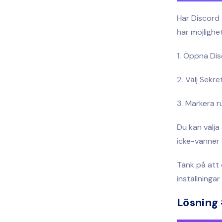
Har Discord 
har möjlighet
Öppna Disc
Välj Sekre
Markera ru
Du kan välja
icke-vänner e
Tänk på att 
inställningar
Lösning 