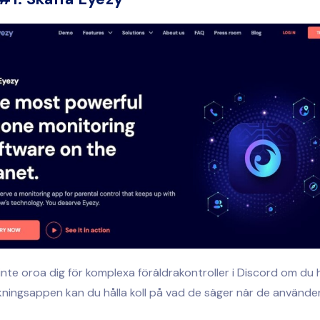
nte oroa dig för komplexa föräldrakontroller i Discord om du 
ingsappen kan du hålla koll på vad de säger när de använder 