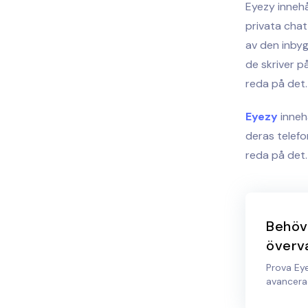
Eyezy innehå
privata chat
av den inbyg
de skriver p
reda på det.
Eyezy
innehå
deras telef
reda på det
Behöve
överv
Prova Ey
avancera