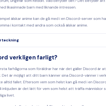
forum, ungefär som Reddit. Vad betyder det? Det betyder att
ed likasinnade barn med liknande intressen.
xempel älskar anime kan de gå med i en Discord-server som h
omma i kontakt med andra som också älskar anime.
örteckning
ord verkligen farligt?
rsta farhågorna som föräldrar har när det gäller Discord är att
. Det är möjligt att ditt barn känner sina Discord-vänner i verkl
te alltid fallet. Eftersom vem som helst kan gå med i en Disco
i inbjuden är det lätt för vem som helst att träffa människor 
iga livet.