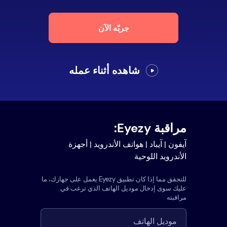
جربّه الآن
شاهده أثناء عمله
مراقبة Eyezy:
آيفون | آيباد | هواتف الأندرويد | أجهزة
الأندرويد اللوحية
للتحقق مما إذا كان تطبيق Eyezy يعمل على جهازك، ما
عليك سوى إدخال موديل الهاتف الذي ترغب في
مراقبته