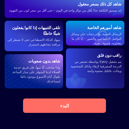
شاهد كل ذلك بسعر معقول
إنه ميسور التكلفة جدًا بأقل من دولار واحد في اليوم - حتى أقل من سعر كوب من القهوة
شاهد أمورهم الخاصة
تلقى التنبيهات إذا كانوا يفعلون
شيئًا خاطئًا
الرسائل النصية، والدردشات على وسائل
التواصل الاجتماعي، والصور - أياً كان ما
ينبهك الذكاء الاصطناعي حتى لا تضطر إلى
يفعلونه، فسوف تعرف
مراقبة نشاطهم باستمرار
راقب دون قلق
شاهد بدون صعوبات
يتم تشغيل Eyezy بواسطة تشفير من
الدرجة المصرفية لإبقاء بياناتك الشخصية
وإذا صادفت أيًا منها، فإن فريق خدمة
وبيانات عائلتك محمية وآمنة
العملاء لدينا المتوفر على مدار الساعة
طوال أيام الأسبوع موجود دائمًا
لمساعدتك
البدء