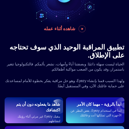
شاهده أثناء عمله
تطبيق المراقبة الوحيد الذي سوف تحتاجه
على الإطلاق.
الحياة ليست سهلة دائمًا. وبصفتنا آباءً وأمهات، نشعر بألمكم. فالتكنولوجيا تتغير
باستمرار، وقد يكون من الصعب مواكبة أطفالكم.
ولهذا السبب قمنا بإنشاء Eyezy، وهو حل مراقبة يفكر بخطوة للأمام لمساعدتك
على حماية عائلتك الآن، وفي المستقبل أيضًا.
ابدأ بالرؤية - مهما كان الأمر
شاهد ما يفعلونه دون أن يتم
اكتشافك
ابدأ في استخدام Eyezy، بغض النظر عن
الأجهزة التي تمتلكها أنت وعائلتك
يبقيك Eyezy غير مرئي أثناء رؤيتك
لنشاطهم