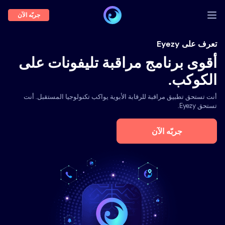
جربّه الآن
تسجيل الدخول
تعرف على Eyezy
أقوى برنامج مراقبة تليفونات على
عرض توضيحي
الكوكب.
السمات
أنت تستحق تطبيق مراقبة للرقابة الأبوية يواكب تكنولوجيا المستقبل. أنت
نبذة عنا
تستحق Eyezy.
المدونة
جربّه الآن