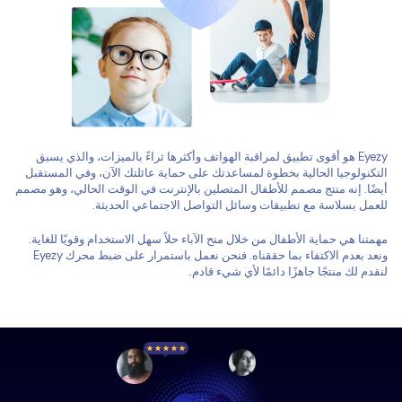
Eyezy هو أقوى تطبيق لمراقبة الهواتف وأكثرها ثراءً بالميزات، والذي يسبق
التكنولوجيا الحالية بخطوة لمساعدتك على حماية عائلتك الآن، وفي المستقبل
أيضًا. إنه منتج مصمم للأطفال المتصلين بالإنترنت في الوقت الحالي، وهو مصمم
للعمل بسلاسة مع تطبيقات وسائل التواصل الاجتماعي الحديثة.
مهمتنا هي حماية الأطفال من خلال منح الآباء حلاً سهل الاستخدام وقويًا للغاية.
ونعد بعدم الاكتفاء بما حققناه. فنحن نعمل باستمرار على ضبط محرك Eyezy
لنقدم لك منتجًا جاهزًا دائمًا لأي شيء قادم.