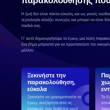
παρακολούθησης που 
Η ζωή δεν είναι πάντα εύκολη, και ως γονείς νιώθο
τεχνολογία αλλάζει συνεχώς και μπορεί να είναι δύ
παιδιά σας.
Γι' αυτό δημιουργήσαμε το Eyezy, μια λύση παρακ
ένα βήμα μπροστά για να προστατεύετε την οικογέν
μέλλον.
Ξεκινήστε την
Πα
παρακολούθηση,
χω
εύκολα
εν
Ξεκινήστε να χρησιμοποιείτε το
Το E
Eyezy, ανεξάρτητα από τις
οπτι
συσκευές που διαθέτετε εσείς
παρ