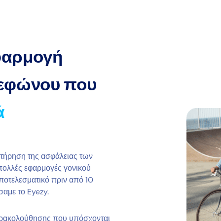
εφαρμογή
εφώνου που
ά
ατήρηση της ασφάλειας των
πολλές εφαρμογές γονικού
αποτελεσματικό πριν από 10
σαμε το Eyezy.
παρακολούθησης που υπόσχονται