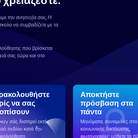
χρειάζεστε.
υμε την ανησυχία σας. Η
σκολο να συμβαδίζετε με τα
ολούθησης που βρίσκεται
ειά σας τώρα και στο
ρακολουθήστε
Αποκτήστε
ρίς να σας
πρόσβαση στα
τοπίσουν
πάντα
yezy σάς διατηρεί εκτός
Μηνύματα, συνομιλίες στα
κού πεδίου κατά την
κοινωνικής δικτύωσης,
ακολούθηση
φωτογραφίες· μάθετε τα π