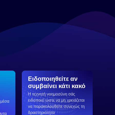
Ειδοποιηθείτε αν
συμβαίνει κάτι κακό
Η τεχνητή νοημοσύνη σάς
ειδοποιεί ώστε να μη χρειάζεται
 μέσα
να παρακολουθείτε συνεχώς τη
δραστηριότητα
άντα