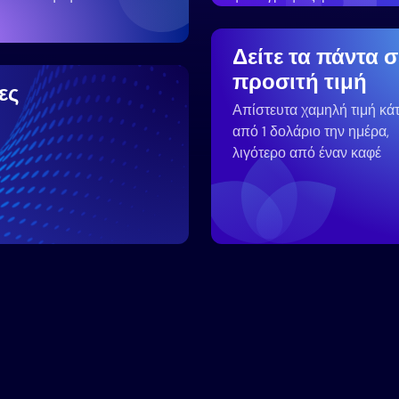
Δείτε τα πάντα σ
προσιτή τιμή
ες
Απίστευτα χαμηλή τιμή κά
από 1 δολάριο την ημέρα,
λιγότερο από έναν καφέ