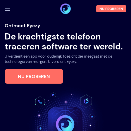
NU PROBEREN
INLOGGEN
Ontmoet Eyezy
De krachtigste telefoon
Demo
traceren software ter wereld.
Functies
U verdient een app voor ouderlijk toezicht die meegaat met de
Over ons
technologie van morgen. U verdient Eyezy.
Blog
NU PROBEREN