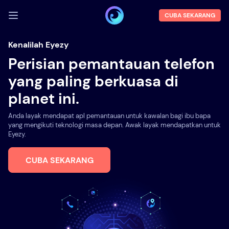
CUBA SEKARANG
LOG MASUK
Kenalilah Eyezy
Perisian pemantauan telefon
Demo
yang paling berkuasa di
Ciri-ciri
planet ini.
Tentang kami
Anda layak mendapat apl pemantauan untuk kawalan bagi ibu bapa
Blog
yang mengikuti teknologi masa depan. Awak layak mendapatkan untuk
Eyezy.
CUBA SEKARANG