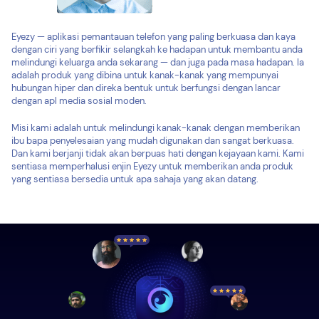
Eyezy — aplikasi pemantauan telefon yang paling berkuasa dan kaya
dengan ciri yang berfikir selangkah ke hadapan untuk membantu anda
melindungi keluarga anda sekarang — dan juga pada masa hadapan. Ia
adalah produk yang dibina untuk kanak-kanak yang mempunyai
hubungan hiper dan direka bentuk untuk berfungsi dengan lancar
dengan apl media sosial moden.
Misi kami adalah untuk melindungi kanak-kanak dengan memberikan
ibu bapa penyelesaian yang mudah digunakan dan sangat berkuasa.
Dan kami berjanji tidak akan berpuas hati dengan kejayaan kami. Kami
sentiasa memperhalusi enjin Eyezy untuk memberikan anda produk
yang sentiasa bersedia untuk apa sahaja yang akan datang.