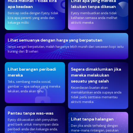
Mula melihat - tidak kira
Lihat apa yang mereka
apa keadaan
lakukan tanpa dikesan
Bersiap sedia dengan Eyezy, tidak
Eyezy membuatkan anda tidak
kira apa peranti yang anda dan
kelihatan semasa anda melihat
keluarga miliki
aktiviti mereka
Lihat semuanya dengan harga yang berpatutan
Ianya sangat berpatutan, malah harganya lebih murah dari secawan kopi iaitu
kurang dari $1 sehari
Lihat barangan peribadi
Segera dimaklumkan jika
mereka
mereka melakukan
sesuatu yang salah
Teks, sembang media sosial,
gambar — apa sahaja yang mereka
Kecerdasan buatan akan
lakukan, anda akan tahu
memaklumkan anda supaya anda
tidak perlu sentiasa memantau
aktiviti mereka
Pantau tanpa was-was
Lihat tanpa halangan
Eyezy dikuasakan oleh penyulitan
gred bank untuk menyimpan data
Dan jika anda terhalang dengan
peribadi anda dan keluarga anda,
mana-mana rintangan, pasukan