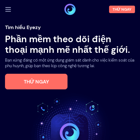
THỬ NGAY
ĐĂNG NHẬP
Tìm hiểu Eyezy
Phần mềm theo dõi điện
Demo
thoại mạnh mẽ nhất thế giới.
Tính năng
Bạn xứng đáng có một ứng dụng giám sát dành cho việc kiểm soát của
Về chúng tôi
phụ huynh, giúp bạn theo kịp công nghệ tương lai.
Blog
THỬ NGAY