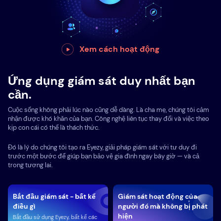
Xem cách hoạt động
Ứng dụng giám sát duy nhất bạn
cần.
Cuộc sống không phải lúc nào cũng dễ dàng. Là cha mẹ, chúng tôi cảm
nhận được khó khăn của bạn. Công nghệ liên tục thay đổi và việc theo
kịp con cái có thể là thách thức.
Đó là lý do chúng tôi tạo ra Eyezy, giải pháp giám sát với tư duy đi
trước một bước để giúp bạn bảo vệ gia đình ngay bây giờ — và cả
trong tương lai.
Bắt đầu giám sát - bất kể
Giám sát hoạt động của
điều gì
người đó mà không bị phát
hiện
Bắt đầu sử dụng Eyezy, bất kể các