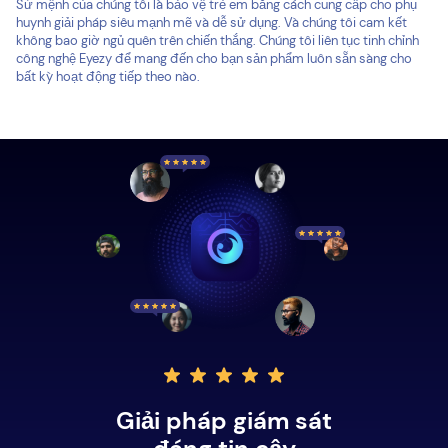
Sứ mệnh của chúng tôi là bảo vệ trẻ em bằng cách cung cấp cho phụ
huynh giải pháp siêu mạnh mẽ và dễ sử dụng. Và chúng tôi cam kết
không bao giờ ngủ quên trên chiến thắng. Chúng tôi liên tục tinh chỉnh
công nghệ Eyezy để mang đến cho bạn sản phẩm luôn sẵn sàng cho
bất kỳ hoạt động tiếp theo nào.
Giải pháp giám sát