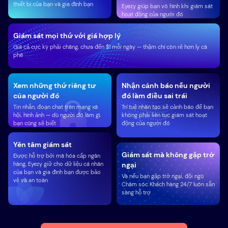
thiết bị của bạn và gia đình bạn
Eyezy giúp bạn vô hình khi giám sát
hoạt động của người đó
Giám sát mọi thứ với giá hợp lý
Giá cả cực kỳ phải chăng, chưa đến $1 mỗi ngày — thậm chí còn rẻ hơn ly cà
phê
Xem những thứ riêng tư
Nhận cảnh báo nếu người
của người đó
đó làm điều sai trái
Tin nhắn, đoạn chat trên mạng xã
Trí tuệ nhân tạo sẽ cảnh báo để bạn
hội, hình ảnh — dù người đó làm gì,
không phải liên tục giám sát hoạt
bạn cũng sẽ biết
động của người đó
Yên tâm giám sát
Giám sát mà không gặp trở
Được hỗ trợ bởi mã hóa cấp ngân
hàng, Eyezy giữ cho dữ liệu cá nhân
ngại
của bạn và gia đình bạn được bảo
Và nếu bạn gặp trở ngại, đội ngũ
vệ và an toàn
Chăm sóc Khách hàng 24/7 luôn sẵn
sàng hỗ trợ