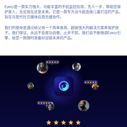
Eyezy是一款实力强大、功能丰富的手机监控应用，先人一步，帮助您保
护家人，无论现在还是未来。它是一款专为当今超连接儿童打造的产品，
旨在与现代社交媒体应用无缝协作。
我们的使命是通过给父母一个简单易用、超级强大的解决方案来保护孩
子。我们保证，永远不会居功自傲，止步不前。我们会不断微调Eyezy引
擎，给您一款随时准备好迎接未来的产品。