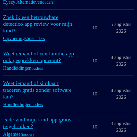
Eyezy Alternatieven
ouders
Zoek ik een betrouwbare
detectico app review voor mijn
5 augustus
10
kind?
2026
Opvoedingstips
ouders
Weet iemand of een familie app
4 augustus
ook gesprekken opneemt?
10
2026
Handleidingen
ouders
Weet iemand of simkaart
traceren gratis zonder software
4 augustus
10
kan?
2026
Handleidingen
ouders
Is de vind mijn kind app gratis
3 augustus
te gebruiken?
10
2026
Algemeen
ouders