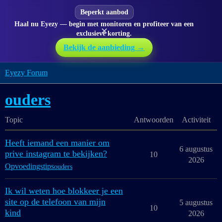
Beperkt aanbod
Haal nu Eyezy — begin met monitoren en profiteer van een
✕
exclusieve korting.
Bekijk de aanbieding →
Eyezy Forum
ouders
Topic
Antwoorden
Activiteit
Heeft iemand een manier om
6 augustus
prive instagram te bekijken?
10
2026
Opvoedingstips
ouders
Ik wil weten hoe blokkeer je een
site op de telefoon van mijn
5 augustus
10
kind
2026