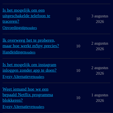
Is het mogelijk om een
uitgeschakelde telefoon te
3 augustus
10
traceren?
2026
Opvoedingstips
ouders
Ik overweeg het te proberen,
2 augustus
maar hoe werkt mSpy precies?
10
2026
Handleidingen
ouders
Is het mogelijk om instagram
2 augustus
inloggen zonder app te doen?
10
2026
Eyezy Alternatieven
ouders
Weet iemand hoe we een
bepaald Netflix programma
1 augustus
10
blokkeren?
2026
Eyezy Alternatieven
ouders