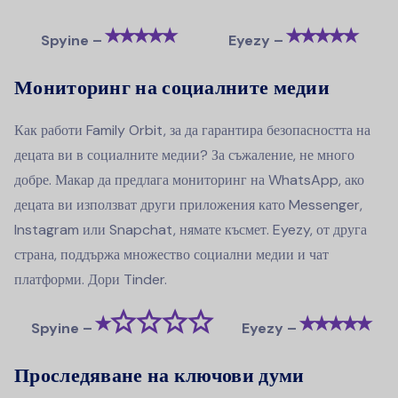
⭑⭑⭑⭑⭑
⭑⭑⭑⭑⭑
Spyine –
Eyezy –
Мониторинг на социалните медии
Как работи Family Orbit, за да гарантира безопасността на
децата ви в социалните медии? За съжаление, не много
добре. Макар да предлага мониторинг на WhatsApp, ако
децата ви използват други приложения като Messenger,
Instagram или Snapchat, нямате късмет. Eyezy, от друга
страна, поддържа множество социални медии и чат
платформи. Дори Tinder.
⭑☆☆☆☆
⭑⭑⭑⭑⭑
Spyine –
Eyezy –
Проследяване на ключови думи