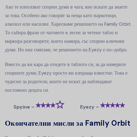
Ако те използват спорни думи в чата, вие искате да знаете
за това. Особено ако говорят за неща като наркотици,
алкохол или насилие. Харесваме решението на Family Orbit.
То събира фрази от чатовете в лесен за четене табло и
маркира разговорите, които намира, със спорни ключови
думи. Но ние смятаме, че решението на Eyezy е по-добро.
Вместо да ви кара да отидете в таблото си, за да намерите
спорните думи, Eyezy просто ви изпраща известие. Това е
чудесно за родители, които не искат да наблюдават
постоянно децата си.
⭑⭑⭑⭑☆
⭑⭑⭑⭑⭑
Spyine –
Eyezy –
Окончателни мисли за Family Orbit