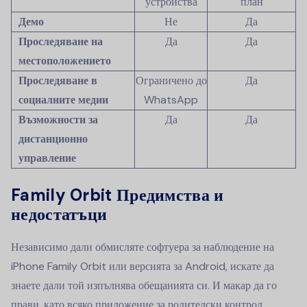
устройства
план
Демо
Не
Да
Проследяване на
Да
Да
местоположението
Проследяване в
Ограничено до
Да
социалните медии
WhatsApp
Възможности за
Да
Да
дистанционно
управление
Family Orbit Предимства и
недостатъци
Независимо дали обмисляте софтуера за наблюдение на
iPhone Family Orbit или версията за Android, искате да
знаете дали той изпълнява обещанията си. И макар да го
прави, като всяко приложение за родителски контрол,