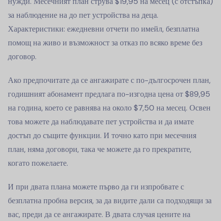
нужди. Месечният план струва $19,95 на месец (с отстъпка)
за наблюдение на до пет устройства на деца.
Характеристики: ежедневни отчети по имейл, безплатна
помощ на живо и възможност за отказ по всяко време без
договор.
Ако предпочитате да се ангажирате с по-дългосрочен план,
годишният абонамент предлага по-изгодна цена от $89,95
на година, което се равнява на около $7,50 на месец. Освен
това можете да наблюдавате пет устройства и да имате
достъп до същите функции. И точно като при месечния
план, няма договори, така че можете да го прекратите,
когато пожелаете.
И при двата плана можете първо да ги изпробвате с
безплатна пробна версия, за да видите дали са подходящи за
вас, преди да се ангажирате. В двата случая цените на