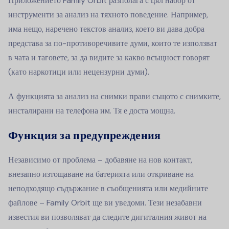
Приложението Family Orbit разполага с цял набор от
инструменти за анализ на тяхното поведение. Например,
има нещо, наречено текстов анализ, което ви дава добра
представа за по-противоречивите думи, които те използват
в чата и таговете, за да видите за какво всъщност говорят
(като наркотици или нецензурни думи).
А функцията за анализ на снимки прави същото с снимките,
инсталирани на телефона им. Тя е доста мощна.
Функция за предупреждения
Независимо от проблема – добавяне на нов контакт,
внезапно изтощаване на батерията или откриване на
неподходящо съдържание в съобщенията или медийните
файлове – Family Orbit ще ви уведоми. Тези незабавни
известия ви позволяват да следите дигиталния живот на