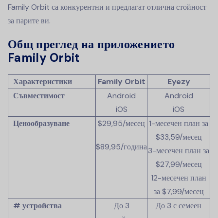
Family Orbit са конкурентни и предлагат отлична стойност
за парите ви.
Общ преглед на приложението
Family Orbit
Характеристики
Family Orbit
Eyezy
Съвместимост
Android
Android
iOS
iOS
Ценообразуване
$29,95/месец
1-месечен план за
$33,59/месец
$89,95/година
3-месечен план за
$27,99/месец
12-месечен план
за $7,99/месец
# устройства
До 3
До 3 с семеен