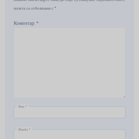
полета са отбелязани с *
Коментар:
*
Име
*
Имейл
*