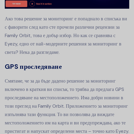
Ако това решение за мониторинг е попаднало в списъка ви
с фаворити след като сте прочели различни рецензии за
Family Orbit, това е добър избор. Но как се сравнява с
Eyezy, едно от най-модерните решения за мониторинг в
света? Нека да разгледаме.
GPS проследяване
Смятаме, че за да бъде дадено решение за мониторинг
включено в краткия ви списък, то трябва да предлага GPS
проследяване на местоположението. Има добри новини в
този преглед на Family Orbit. Приложението за мониторинг
изпълнява тази функция. То ви позволява да виждате
местоположението им на карта и ви предупреждава, ако те
пристигат и напускат определени места – точно като Eyezy.