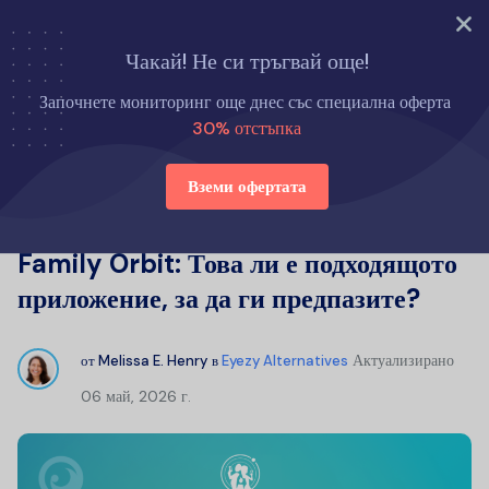
Опитайте сега
Чакай! Не си тръгвай още!
Начало
Eyezy Алтернативи
Започнете мониторинг още днес със специална оферта
Преглед на софтуера за мониторинг Family Orbit: Това ли е
30% отстъпка
подходящото приложение, за да ги предпазите?
Вземи офертата
Преглед на софтуера за мониторинг
Family Orbit: Това ли е подходящото
приложение, за да ги предпазите?
Актуализирано
от
Melissa E. Henry
в
Eyezy Alternatives
06 май, 2026 г.