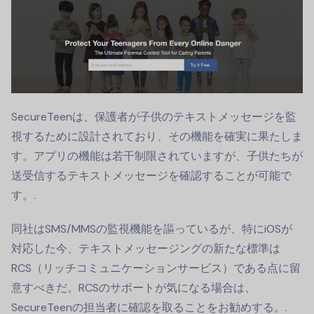
SecureTeenは、保護者が子供のテキストメッセージを監
視するために設計されており、その機能を確実に果たしま
す。アプリの機能は若干制限されていますが、子供たちが
送受信するテキストメッセージを確認することが可能で
す。.
同社はSMS/MMSの監視機能を謳っているが、特にiOSが
対応した今、テキストメッセージングの新たな標準は
RCS（リッチコミュニケーションサービス）である点に留
意すべきだ。RCSのサポートが気になる場合は、
SecureTeenの担当者に確認を取ることをお勧めする。.