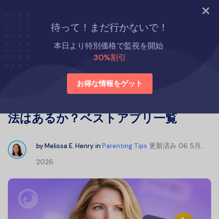
今すぐ試す
待って！まだ行かないで！
ホーム
子育てのコツ
本日より特別価格で監視を開始
2026年、子供のメールを監視する方法はあるか？ベストアプリ一
30%割引
覧
お得な情報をゲット
2026年、子供のメールを監視する方
法はあるか？ベストアプリ一覧
更新済み
06 5月,
by
Melissa E. Henry
in
Parenting Tips
2026