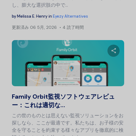
し、膨大な選択肢の中で…
by
Melissa E. Henry
in
Eyezy Alternatives
更新済み
06 5月, 2026
4 読了時間
この記
Twitter
フェ
Family Orbit監視ソフトウェアレビュ
ー：これは適切な…
この世のものとは思えない監視ソリューションをお
探しなら、ここが最適です。私たちは、お子様の安
全を守ることを約束する様々なアプリを徹底的に検