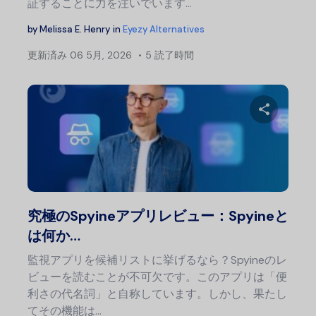
証することに力を注いでいます…
by
Melissa E. Henry
in
Eyezy Alternatives
更新済み
06 5月, 2026
5 読了時間
投
稿
ナ
この記
ビ
ゲ
ー
Twitter
フェ
シ
究極のSpyineアプリレビュー：Spyineと
ョ
は何か…
ン
監視アプリを候補リストに挙げるなら？Spyineのレ
ビューを読むことが不可欠です。このアプリは「便
利さの代名詞」と自称しています。しかし、果たし
てその機能は…