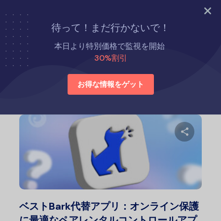
今すぐ試す
待って！まだ行かないで！
ホーム
Eyezyの代替品
本日より特別価格で監視を開始
30%割引
Eyezyの代替品
お得な情報をゲット
この記
Twitter
フェ
ベストBark代替アプリ：オンライン保護
に最適なペアレンタルコントロールアプ