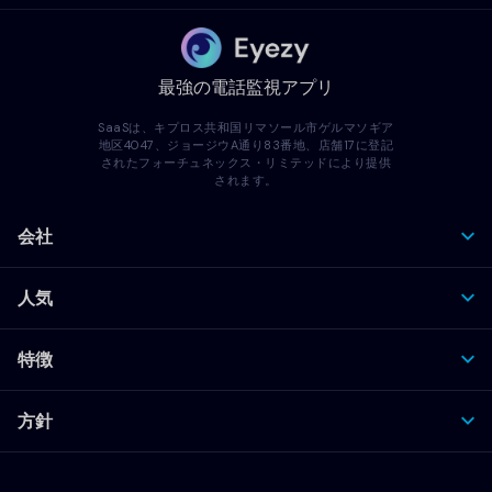
最強の電話監視アプリ
SaaSは、キプロス共和国リマソール市ゲルマソギア
地区4047、ジョージウA通り83番地、店舗17に登記
されたフォーチュネックス・リミテッドにより提供
されます。
会社
人気
特徴
方針