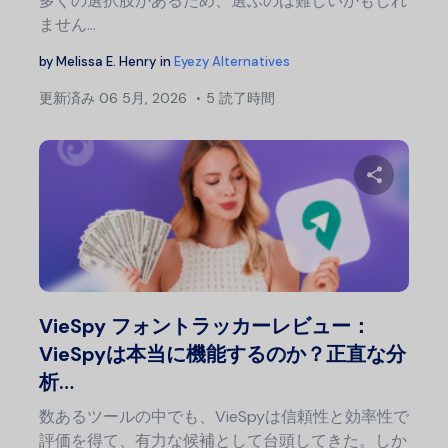
多くの選択肢があるため、選ぶのは難しいかもしれ
ません…
by
Melissa E. Henry
in
Eyezy Alternatives
更新済み
06 5月, 2026
5 読了時間
この記
Twitter
フェ
VieSpy フォントラッカーレビュー：
VieSpyは本当に機能するのか？正直な分
析…
数あるツールの中でも、VieSpyは信頼性と効率性で
評価を得て、有力な候補として台頭してきた。しか