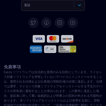
英語
ドイツ語
スペイン語
フランス語
イタリア語
免責事項
ポルトガル語
Eyezy ソフトウェアは合法的な使用のみを目的としています。ライセン
ス対象ソフトウェアを所有していないデバイスにインストールすること
トルコ語
は、適用される法律およびお客様の管轄区域の法律に違反します。法律
では通常、ライセンス対象ソフトウェアをインストールする予定のデバ
イスの所有者に通知することが求められます。この要件に違反した場
ポーランド語
合、違反者に対して重い金銭的および刑事上の罰則が科される可能性が
あります。 本ソフトウェアをインストールおよび使用する前に、管轄
区域内での使用の合法性について、ご自身の法律顧問に相談してくださ