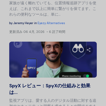
家族が遠く離れていても、位置情報追跡アプリを使
えば、これまで以上に簡単に繋がりを保てます。こ
れらの便利なツールは、単に…
by
Jeremy Heyer
in
Eyezy Alternatives
更新済み
06 4月, 2026
6 読了時間
この記
Twitter
フェ
SpyX レビュー：SpyXの仕組みと効果
は…
監視アプリは、愛する人のデジタル活動に対する追