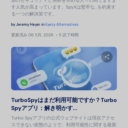
加のセキュリティと洞察を求める人々の間でますま
す人気が高まっています。SpyXは堅牢な…を約束す
る一つの解決策です。
by
Jeremy Heyer
in
Eyezy Alternatives
更新済み
06 5月, 2026
5 読了時間
この記
Twitter
フェ
TurboSpyはまだ利用可能ですか？Turbo
Spyアプリ：解き明かす…
Turbo Spyアプリの公式ウェブサイトは現在アクセ
スできない状態のようで、利用可能性に関する最新