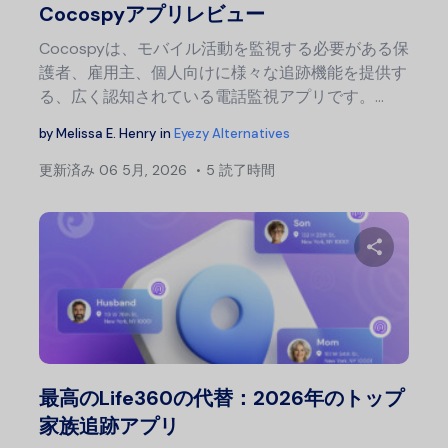
Cocospyアプリレビュー
Cocospyは、モバイル活動を監視する必要がある保
護者、雇用主、個人向けに様々な追跡機能を提供す
る、広く認知されている電話監視アプリです。…
by
Melissa E. Henry
in
Eyezy Alternatives
更新済み
06 5月, 2026
5 読了時間
この記
Twitter
フェ
最高のLife360の代替：2026年のトップ
家族追跡アプリ